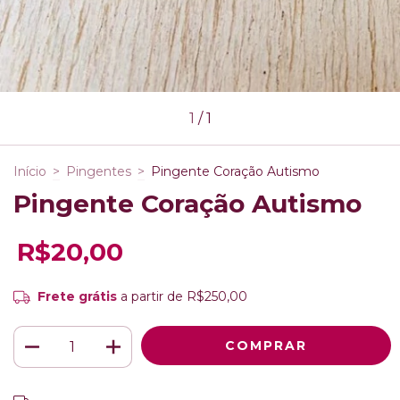
1
/
1
Início
>
Pingentes
>
Pingente Coração Autismo
Pingente Coração Autismo
R$20,00
Frete grátis
a partir de
R$250,00
ALTERAR CEP
Entregas para o CEP: