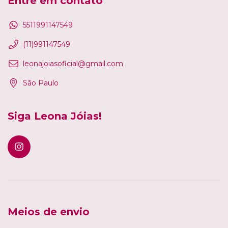
Entre em contato
5511991147549
(11)991147549
leonajoiasoficial@gmail.com
São Paulo
Siga Leona Jóias!
Meios de envio